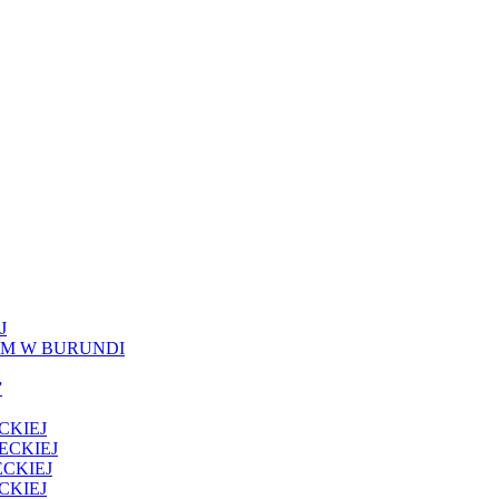
J
IM W BURUNDI
”
CKIEJ
ECKIEJ
CKIEJ
CKIEJ