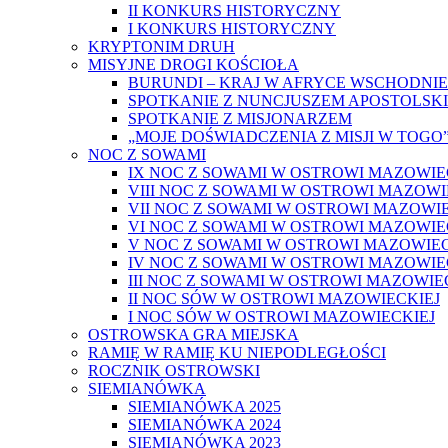
II KONKURS HISTORYCZNY
I KONKURS HISTORYCZNY
KRYPTONIM DRUH
MISYJNE DROGI KOŚCIOŁA
BURUNDI – KRAJ W AFRYCE WSCHODNIE
SPOTKANIE Z NUNCJUSZEM APOSTOLSK
SPOTKANIE Z MISJONARZEM
„MOJE DOŚWIADCZENIA Z MISJI W TOGO
NOC Z SOWAMI
IX NOC Z SOWAMI W OSTROWI MAZOWIE
VIII NOC Z SOWAMI W OSTROWI MAZOWI
VII NOC Z SOWAMI W OSTROWI MAZOWIE
VI NOC Z SOWAMI W OSTROWI MAZOWIE
V NOC Z SOWAMI W OSTROWI MAZOWIEC
IV NOC Z SOWAMI W OSTROWI MAZOWIE
III NOC Z SOWAMI W OSTROWI MAZOWIE
II NOC SÓW W OSTROWI MAZOWIECKIEJ
I NOC SÓW W OSTROWI MAZOWIECKIEJ
OSTROWSKA GRA MIEJSKA
RAMIĘ W RAMIĘ KU NIEPODLEGŁOŚCI
ROCZNIK OSTROWSKI
SIEMIANÓWKA
SIEMIANÓWKA 2025
SIEMIANÓWKA 2024
SIEMIANÓWKA 2023