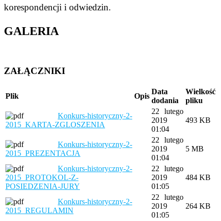
korespondencji i odwiedzin.
GALERIA
ZAŁĄCZNIKI
Data
Wielkość
Plik
Opis
dodania
pliku
22 lutego
Konkurs-historyczny-2-
2019
493 KB
2015_KARTA-ZGLOSZENIA
01:04
22 lutego
Konkurs-historyczny-2-
2019
5 MB
2015_PREZENTACJA
01:04
Konkurs-historyczny-2-
22 lutego
2015_PROTOKOL-Z-
2019
484 KB
POSIEDZENIA-JURY
01:05
22 lutego
Konkurs-historyczny-2-
2019
264 KB
2015_REGULAMIN
01:05