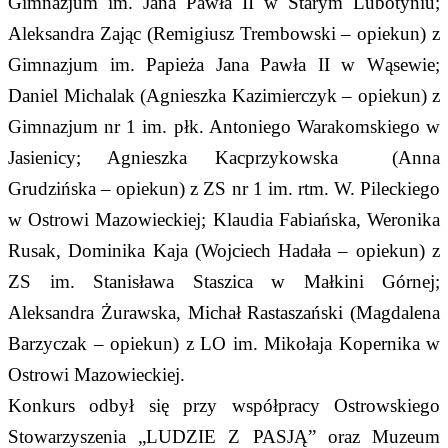
Gimnazjum im. Jana Pawła II w Starym Lubotyniu;
Aleksandra Zając (Remigiusz Trembowski – opiekun) z
Gimnazjum im. Papieża Jana Pawła II w Wąsewie;
Daniel Michalak (Agnieszka Kazimierczyk – opiekun) z
Gimnazjum nr 1 im. płk. Antoniego Warakomskiego w
Jasienicy; Agnieszka Kacprzykowska (Anna
Grudzińska – opiekun) z ZS nr 1 im. rtm. W. Pileckiego
w Ostrowi Mazowieckiej; Klaudia Fabiańska, Weronika
Rusak, Dominika Kaja (Wojciech Hadała – opiekun) z
ZS im. Stanisława Staszica w Małkini Górnej;
Aleksandra Żurawska, Michał Rastaszański (Magdalena
Barzyczak – opiekun) z LO im. Mikołaja Kopernika w
Ostrowi Mazowieckiej.
Konkurs odbył się przy współpracy Ostrowskiego
Stowarzyszenia „LUDZIE Z PASJĄ” oraz Muzeum