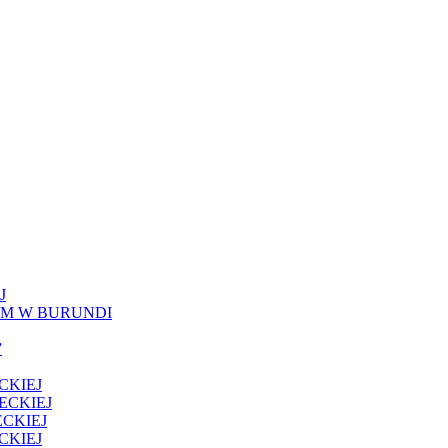
J
IM W BURUNDI
”
CKIEJ
ECKIEJ
CKIEJ
CKIEJ