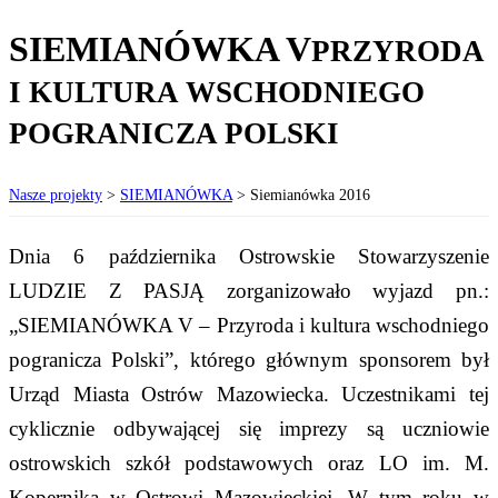
SIEMIANÓWKA V
PRZYRODA
I KULTURA WSCHODNIEGO
POGRANICZA POLSKI
Nasze projekty
>
SIEMIANÓWKA
>
Siemianówka 2016
Dnia 6 października Ostrowskie Stowarzyszenie
LUDZIE Z PASJĄ zorganizowało wyjazd pn.:
„SIEMIANÓWKA V – Przyroda i kultura wschodniego
pogranicza Polski”, którego głównym sponsorem był
Urząd Miasta Ostrów Mazowiecka. Uczestnikami tej
cyklicznie odbywającej się imprezy są uczniowie
ostrowskich szkół podstawowych oraz LO im. M.
Kopernika w Ostrowi Mazowieckiej. W tym roku w